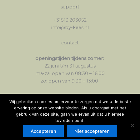
support
+31513 203052
info@by-kees.nl
contact
openingstijden tijdens zomer:
22 juni t/m 31 augustus
ma-za: open van 08:30 – 16:00
zo: open van 9:30 – 13:00
socials
Wij gebruiken cookies om ervoor te zorgen dat we u de beste
ervaring op onze website bieden. Als u doorgaat met het
gebruik van deze site, gaan we ervan uit dat u hiermee
tevreden bent.
Accepteren
Niet accepteren