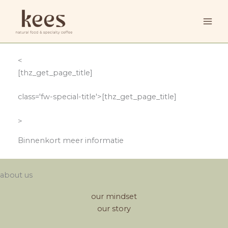
Ga
naar
de
inhoud
<
[thz_get_page_title]
class='fw-special-title'>
[thz_get_page_title]
>
Binnenkort meer informatie
about us
our mindset
our story